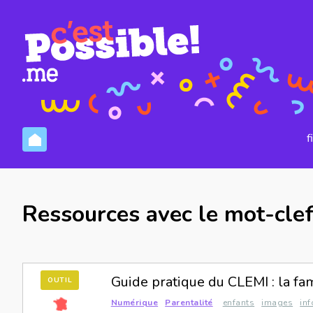
f
Ressources avec le mot-clef
Guide pratique du CLEMI : la fam
OUTIL
Numérique
Parentalité
enfants
images
in