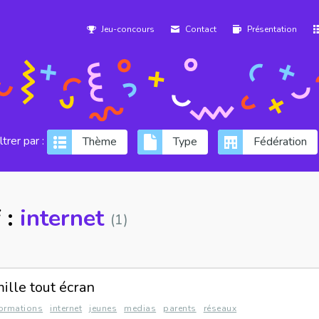
Jeu-concours
Contact
Présentation
iltrer par :
Thème
Type
Fédération
 :
internet
(1)
ille tout écran
formations
internet
jeunes
medias
parents
réseaux