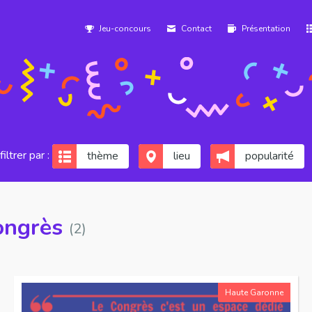
Jeu-concours
Contact
Présentation
filtrer par :
thème
lieu
popularité
ongrès
(2)
Haute Garonne