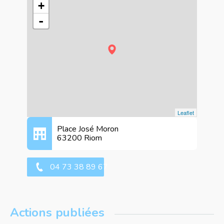
+
-
Leaflet
Place José Moron
63200 Riom
04 73 38 89 67
Actions publiées