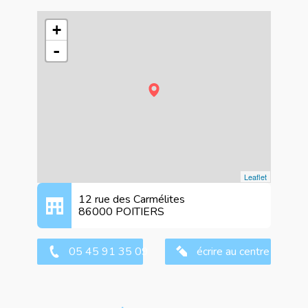
+
-
Leaflet
12 rue des Carmélites
86000 POITIERS
05 45 91 35 09
écrire au centre