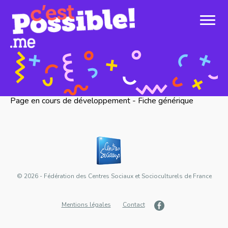
Page en cours de développement - Fiche générique
© 2026 - Fédération des Centres Sociaux et Socioculturels de France
Mentions légales
Contact