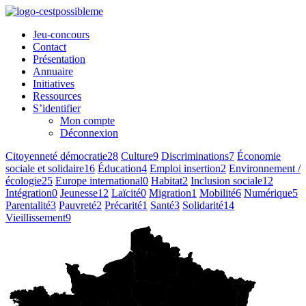
Jeu-concours
Contact
Présentation
Annuaire
Initiatives
Ressources
S’identifier
Mon compte
Déconnexion
Citoyenneté démocratie
28
Culture
9
Discriminations
7
Économie
sociale et solidaire
16
Éducation
4
Emploi insertion
2
Environnement /
écologie
25
Europe international
0
Habitat
2
Inclusion sociale
12
Intégration
0
Jeunesse
12
Laïcité
0
Migration
1
Mobilité
6
Numérique
5
Parentalité
3
Pauvreté
2
Précarité
1
Santé
3
Solidarité
14
Vieillissement
9