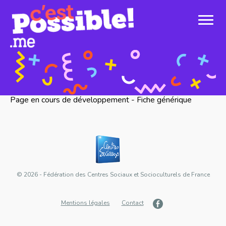
Page en cours de développement - Fiche générique
© 2026 - Fédération des Centres Sociaux et Socioculturels de France
Mentions légales
Contact