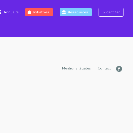
Annuaire
Initiatives
Ressources
S’identifier
Mentions légales
Contact