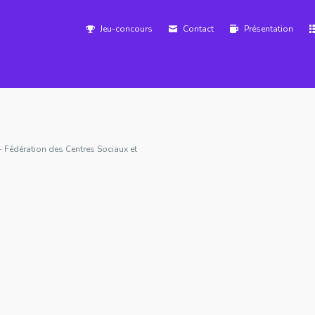
Jeu-concours
Contact
Présentation
 Fédération des Centres Sociaux et