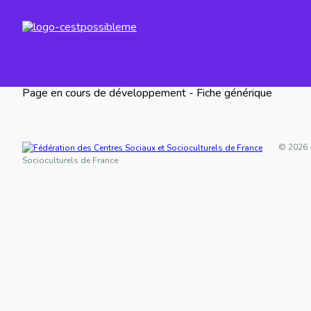
Page en cours de développement - Fiche générique
© 2026 -
Socioculturels de France